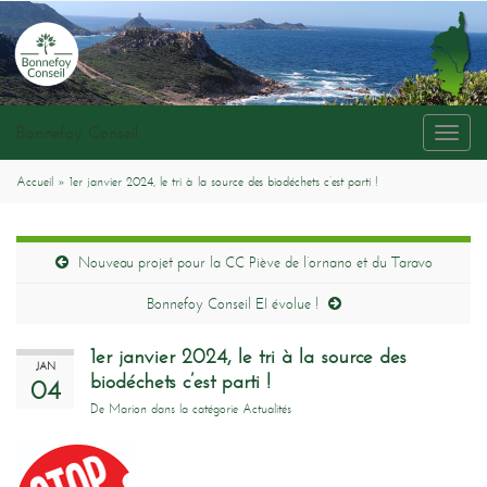
Bonnefoy Conseil
Toggl
navig
Accueil
»
1er janvier 2024, le tri à la source des biodéchets c’est parti !
Nouveau projet pour la CC Piève de l’ornano et du Taravo
Bonnefoy Conseil EI évolue !
1er janvier 2024, le tri à la source des
JAN
biodéchets c’est parti !
04
De
Marion
dans la catégorie
Actualités